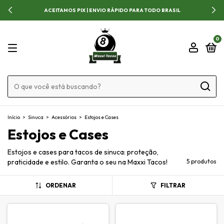
APROVEITE AS OFERTAS POR TEMPO LIMITADO!
0
Início
>
Sinuca
>
Acessórios
>
Estojos e Cases
Estojos e Cases
Estojos e cases para tacos de sinuca: proteção,
praticidade e estilo. Garanta o seu na Maxxi Tacos!
5 produtos
ORDENAR
FILTRAR