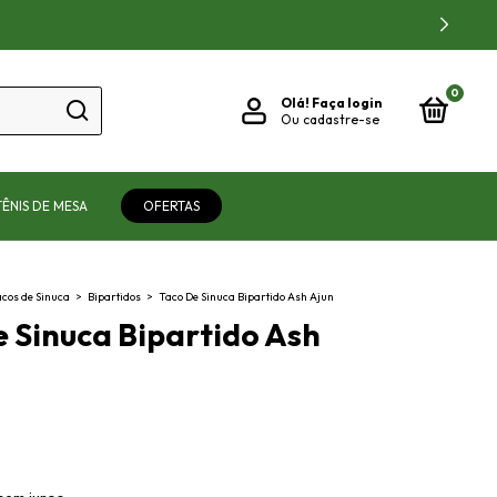
0
Olá!
Faça login
Ou cadastre-se
TÊNIS DE MESA
OFERTAS
cos de Sinuca
>
Bipartidos
>
Taco De Sinuca Bipartido Ash Ajun
 Sinuca Bipartido Ash