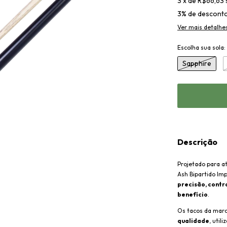
3
x
de
R$66,63
3% de descont
Ver mais detalhe
Escolha sua sola:
Sapphire
Descrição
Projetado para a
Ash Bipartido Im
precisão, contr
benefício
.
Os tacos da mar
qualidade
, uti