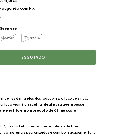
sem juros
o
pagando com Pix
s
Sapphire
Master
Triangle
tender às demandas dos jogadores, o taco de sinuca
portado Ajun é a
escolha ideal para quem busca
ole e estilo em um produto de ótimo custo
ca Ajun são
fabricados com madeira de boa
lizando materiais padronizados e com bom acabamento, o