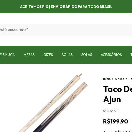
APROVEITE AS OFERTAS POR TEMPO LIMITADO!
E SINUCA
MESAS
GIZES
BOLAS
SOLAS
ACESSÓRIOS
Início
>
Sinuca
>
Ta
Taco De
Ajun
SKU:
S477-1
R$199,90