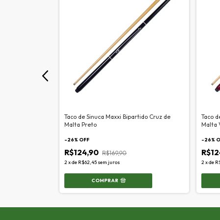
rtido Garfado
Taco de Sinuca Maxxi Bipartido Cruz de
Taco d
Malta Preto
Malta 
-
26
% OFF
-
26
% 
R$124,90
R$12
R$169,90
2
x
de
R$62,45
sem juros
2
x
de
R
COMPRAR