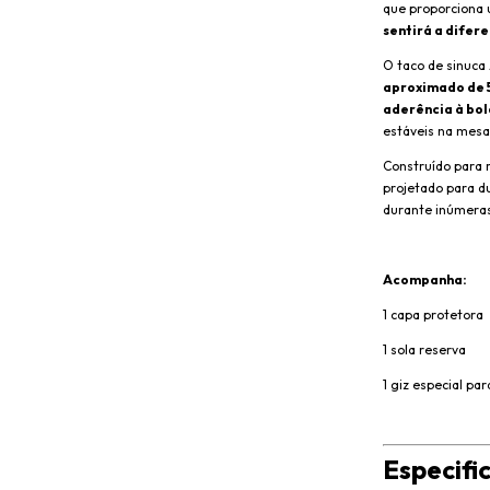
que proporciona 
sentirá a difer
O taco de sinuca
aproximado de 
aderência à bol
estáveis na
mesa
Construído para r
projetado para d
durante inúmeras
Acompanha:
1 capa protetora
1 sola reserva
1 giz especial pa
Especifi