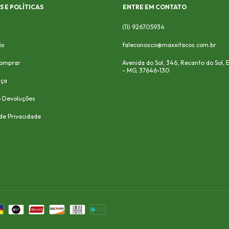
 E POLÍTICAS
ENTRE EM CONTATO
(11) 926705934
ós
faleconosco@maxxitacos.com.br
omprar
Avenida do Sol, 346, Recanto do Sol,
- MG, 37646-130
nça
e Devoluções
 de Privacidade