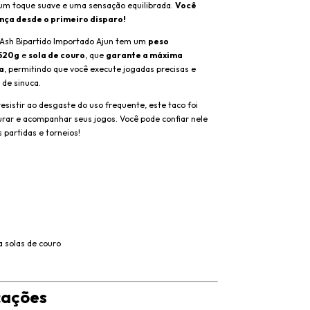
um toque suave e uma sensação equilibrada.
Você
ença desde o primeiro disparo!
 Ash Bipartido Importado Ajun tem um
peso
520g
e
sola de couro
, que
garante a máxima
a
, permitindo que você execute jogadas precisas e
 de sinuca
.
esistir ao desgaste do uso frequente, este taco foi
urar e acompanhar seus jogos. Você pode confiar nele
 partidas e torneios!
ra solas de couro
cações