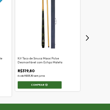
de
Kit Taco de Sinuca Maxxi Pulse
Taco de Sinuca Ma
Desmontável com Estojo Maleta
Malta Verde
R$319,80
R$169,90
6
x
de
R$53,30
sem juros
3
x
de
R$56,63
sem ju