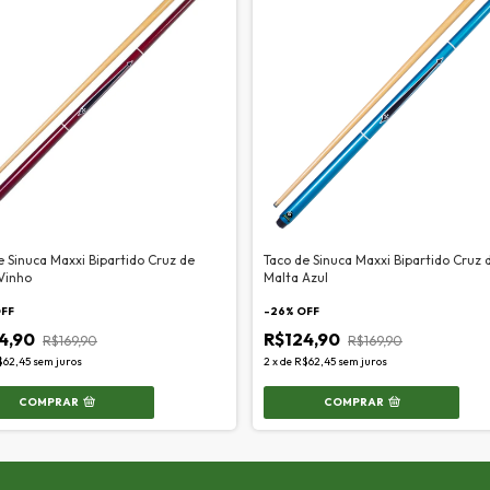
e Sinuca Maxxi Bipartido Cruz de
Taco de Sinuca Maxxi Bipartido Cruz 
Vinho
Malta Azul
OFF
-
26
% OFF
4,90
R$124,90
R$169,90
R$169,90
$62,45
sem juros
2
x
de
R$62,45
sem juros
COMPRAR
COMPRAR