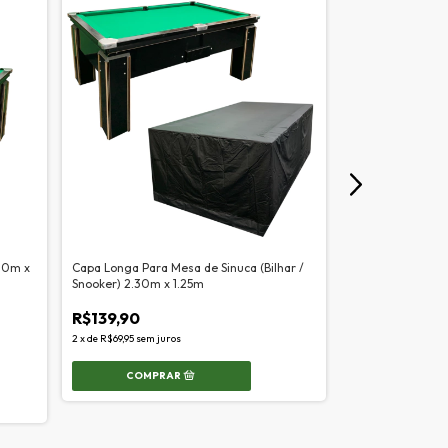
,20m x
Capa Longa Para Mesa de Sinuca (Bilhar /
Mesa de Sinuca Of
Snooker) 2.30m x 1.25m
1,25m
R$139,90
-
8
% OFF
2
x
de
R$69,95
sem juros
R$10.900,0
6
x
de
R$1.816,67
sem 