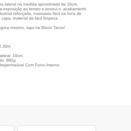
a lateral na medida aproximada de 10cm,
 a exposição ao tempo e possui o acabamento
ustrial reforçada, manuseio fácil na hora de
a capa, material de fácil limpeza.
agora mesmo, aqui na Maxxi Tacos!
 2.30m
ateral: 10cm
do: 880g
 Impermeável Com Forro Interno