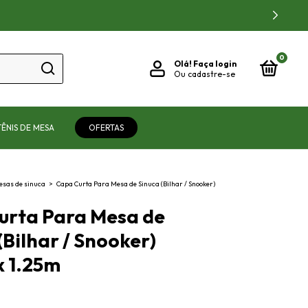
0
Olá!
Faça login
Ou cadastre-se
TÊNIS DE MESA
OFERTAS
esas de sinuca
>
Capa Curta Para Mesa de Sinuca (Bilhar / Snooker)
urta Para Mesa de
(Bilhar / Snooker)
x 1.25m