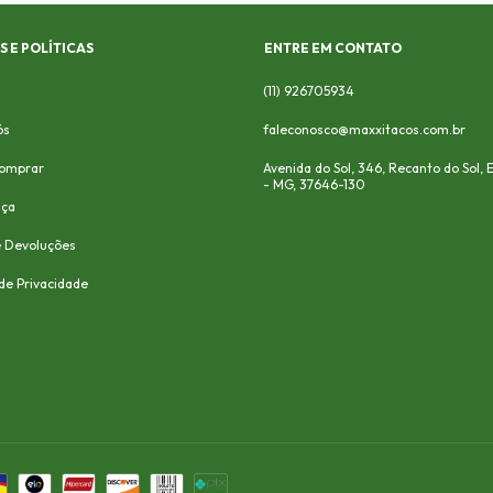
 E POLÍTICAS
ENTRE EM CONTATO
(11) 926705934
ós
faleconosco@maxxitacos.com.br
omprar
Avenida do Sol, 346, Recanto do Sol,
- MG, 37646-130
nça
e Devoluções
 de Privacidade