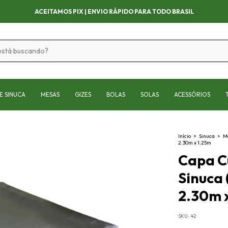
APROVEITE AS OFERTAS POR TEMPO LIMITADO!
E SINUCA
MESAS
GIZES
BOLAS
SOLAS
ACESSÓRIOS
Início
>
Sinuca
>
M
2.30m x 1.25m
Capa C
Sinuca 
2.30m 
SKU:
42