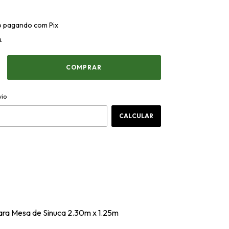
o
pagando com Pix
s
ALTERAR CEP
CEP:
vio
CALCULAR
ra Mesa de Sinuca 2.30m x 1.25m