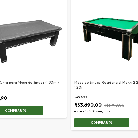
urta para Mesa de Sinuca (1.90m x
Mesa de Sinuca Residencial Maxxi 2
1,20m
,90
-
3
% OFF
R$3.690,00
R$3.790,00
6
x
de
R$615,00
sem juros