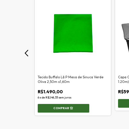
l Maxxi Hera
Tecido Buffalo Lã P Mesa de Sinuca Verde
Capa C
Oliva 2,50m x1,60m
1.20m)
R$1.490,00
R$59
6
x
de
R$248,33
sem juros