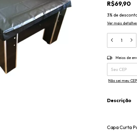
R$69,90
3% de descont
Ver mais detalhe
Entregas para o 
Meios de en
Não sei meu CEP
Descrição
Capa Curta Pa