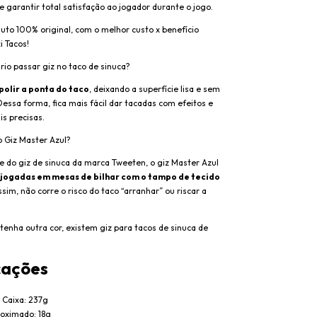
e garantir total satisfação ao jogador durante o jogo.
uto 100% original, com o melhor custo x benefício
 Tacos!
io passar giz no taco de sinuca?
polir a ponta do taco
, deixando a superfície lisa e sem
Dessa forma, fica mais fácil dar tacadas com efeitos e
s precisas.
 Giz Master Azul?
e do giz de sinuca da marca Tweeten, o giz Master Azul
 jogadas em
mesas de bilhar
com o tampo de tecido
ssim, não corre o risco do taco “arranhar” ou riscar a
tenha outra cor, existem
giz para tacos de sinuca
de
cações
 Caixa: 237g
roximado: 18g