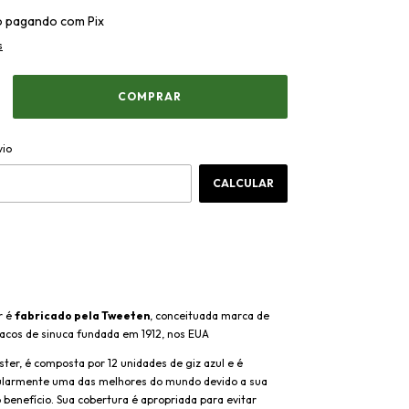
o
pagando com Pix
s
ALTERAR CEP
CEP:
vio
CALCULAR
r é
fabricado pela Tweeten
, conceituada marca de
tacos de sinuca
fundada em 1912, nos EUA
ster, é composta por 12 unidades de giz azul e é
ularmente uma das melhores do mundo devido a sua
 benefício. Sua cobertura é apropriada para evitar