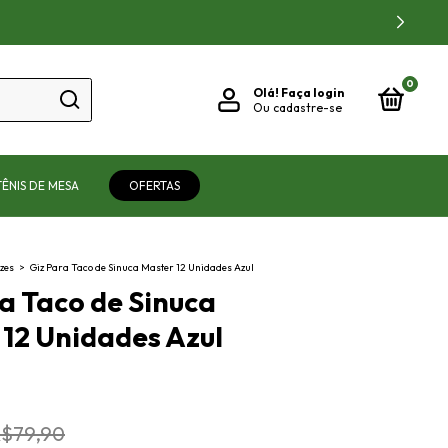
ADO!
0
Olá!
Faça login
Ou cadastre-se
TÊNIS DE MESA
OFERTAS
zes
>
Giz Para Taco de Sinuca Master 12 Unidades Azul
a Taco de Sinuca
12 Unidades Azul
$79,90