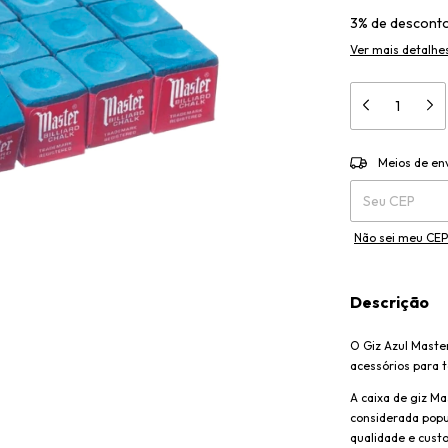
3% de descont
Ver mais detalhe
Entregas para o 
Meios de en
Não sei meu CEP
Descrição
O Giz Azul Maste
acessórios para 
A caixa de giz Ma
considerada pop
qualidade e custo