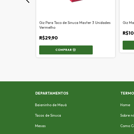
ilhar 7 Belo 144
Giz Para Taco de Sinuca Master 3 Unidades
Giz Ma
Vermelho
R$10
R$29,90
DEPARTAMENTOS
TERMOS
Baianinho de Mauá
Home
Tacos de Sinuca
Sobre n
Mesas
Como C