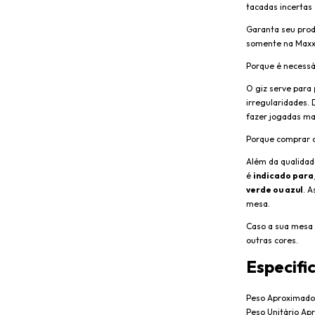
tacadas incertas 
Garanta seu prod
somente na Maxxi
Porque é necessár
O giz serve para
irregularidades. 
fazer jogadas mai
Porque comprar o
Além da qualidad
é
indicado para
verde ou azul
. A
mesa.
Caso a sua mesa 
outras cores.
Especifi
Peso Aproximado
Peso Unitário Ap