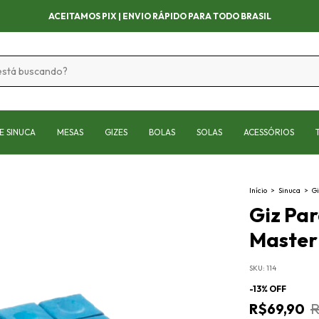
APROVEITE AS OFERTAS POR TEMPO LIMIT
E SINUCA
MESAS
GIZES
BOLAS
SOLAS
ACESSÓRIOS
Início
>
Sinuca
>
Gi
Giz Par
Master 
SKU:
114
-
13
% OFF
R$69,90
R