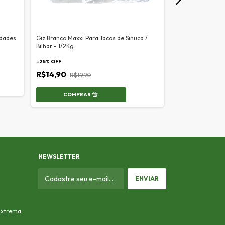
idades
Giz Branco Maxxi Para Tacos de Sinuca /
Giz Para Taco de 
Bilhar - 1/2Kg
Unidades Azul
-
25
% OFF
R$49,90
R$14,90
R$19,90
NEWSLETTER
 Extrema