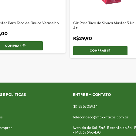
ster Para Taco de Sinuca Vermelho
Giz Para Taco de Sinuca Master 3 Un
Azul
,00
R$29,90
 E POLÍTICAS
ENTRE EM CONTATO
(11) 926705934
ós
faleconosco@maxxitacos.com.br
omprar
Avenida do Sol, 346, Recanto do Sol,
- MG, 37646-130