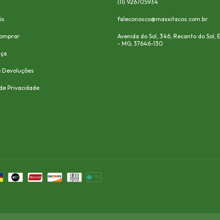
(11) 926705934
ós
faleconosco@maxxitacos.com.br
omprar
Avenida do Sol, 346, Recanto do Sol,
- MG, 37646-130
nça
e Devoluções
 de Privacidade