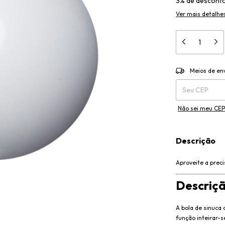
3% de descont
Ver mais detalhe
Entregas para o 
Meios de en
Não sei meu CEP
Descrição
Aproveite a prec
Descriç
A bola de sinuca
função inteirar-s