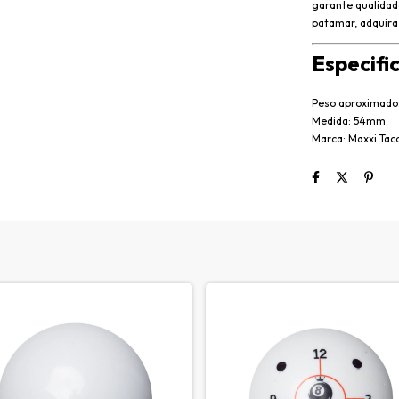
garante qualidade
patamar, adquir
Especifi
Peso aproximado
Medida: 54mm
Marca: Maxxi Tac