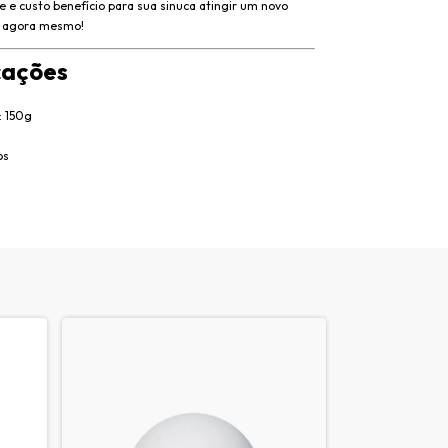
 e custo benefício para sua sinuca atingir um novo
a agora mesmo!
cações
: 150g
os