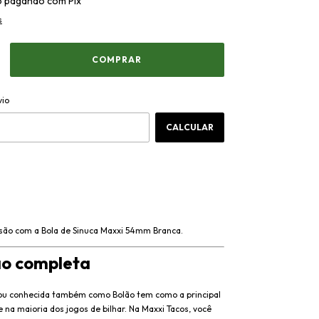
o
pagando com Pix
s
ALTERAR CEP
CEP:
vio
CALCULAR
isão com a Bola de Sinuca Maxxi 54mm Branca.
ão completa
 ou conhecida também como Bolão tem como a principal
e na maioria dos jogos de bilhar. Na Maxxi Tacos, você