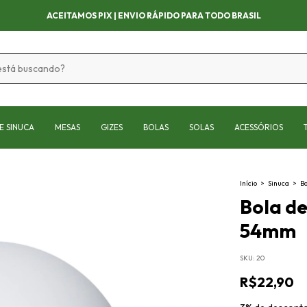
APROVEITE AS OFERTAS POR TEMPO LIMITADO!
E SINUCA
MESAS
GIZES
BOLAS
SOLAS
ACESSÓRIOS
Início
>
Sinuca
>
Bo
Bola de
54mm
SKU:
20
R$22,90