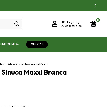
0
Olá!
Faça login
Ou cadastre-se
TÊNIS DE MESA
OFERTAS
las
>
Bola de Sinuca Maxxi Branca 54mm
 Sinuca Maxxi Branca