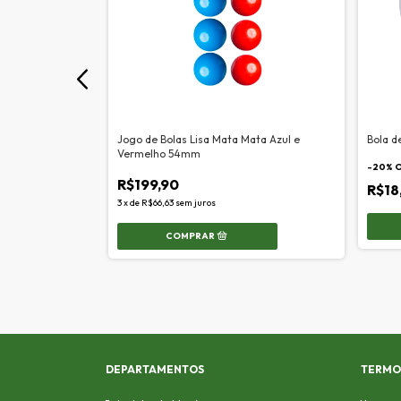
ith Mata Mata
Jogo de Bolas Lisa Mata Mata Azul e
Bola d
m
Vermelho 54mm
-
20
% 
R$199,90
R$18
3
x
de
R$66,63
sem juros
DEPARTAMENTOS
TERMOS